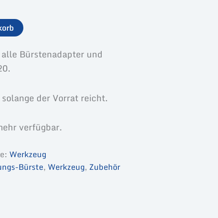
korb
r alle Bürstenadapter und
20.
olange der Vorrat reicht.
mehr verfügbar.
ie:
Werkzeug
ungs-Bürste
,
Werkzeug
,
Zubehör