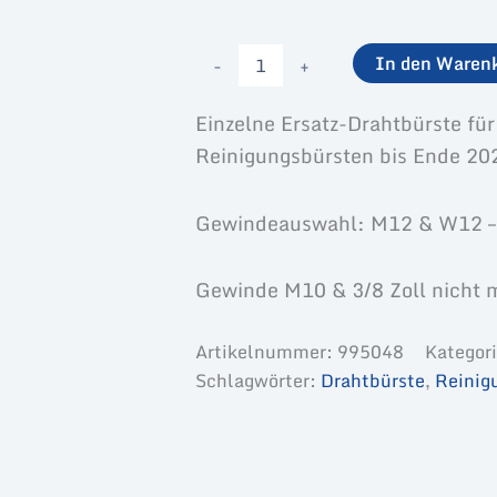
Drahtbürste-
-
+
In den Waren
einzeln
Menge
Einzelne Ersatz-Drahtbürste fü
Reinigungsbürsten bis Ende 20
Gewindeauswahl: M12 & W12 – s
Gewinde M10 & 3/8 Zoll nicht 
Artikelnummer:
995048
Kategor
Schlagwörter:
Drahtbürste
,
Reinig