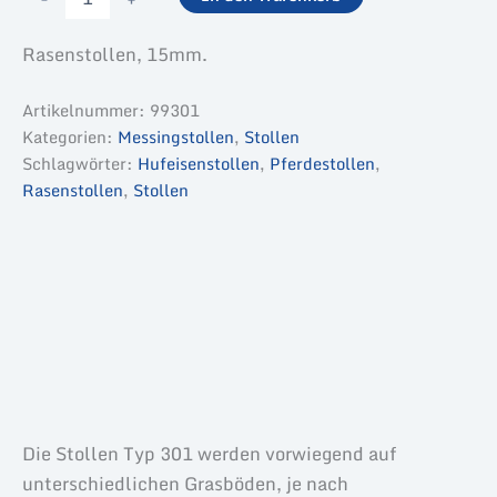
-
Typ
Rasenstollen, 15mm.
301
-
4
Artikelnummer:
99301
St.
Kategorien:
Messingstollen
,
Stollen
Menge
Schlagwörter:
Hufeisenstollen
,
Pferdestollen
,
Rasenstollen
,
Stollen
Beschreibung
Zusätzliche Informationen
Produktsicherheit
Die Stollen Typ 301 werden vorwiegend auf
unterschiedlichen Grasböden, je nach