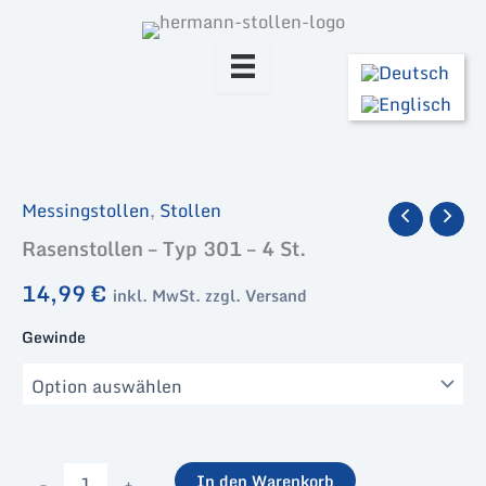
Zum
Inhalt
springen
Messingstollen
,
Stollen
Rasenstollen – Typ 301 – 4 St.
14,99
€
inkl. MwSt. zzgl. Versand
Gewinde
Rasenstollen
-
+
In den Warenkorb