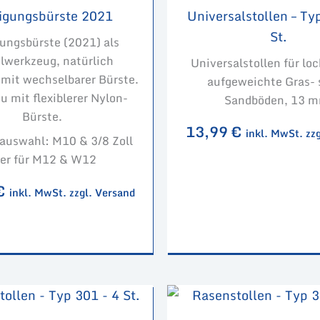
igungsbürste 2021
Universalstollen – Ty
St.
ungsbürste (2021) als
lwerkzeug, natürlich
Universalstollen für lo
 mit wechselbarer Bürste.
aufgeweichte Gras- 
u mit flexiblerer Nylon-
Sandböden, 13 m
Bürste.
13,99
€
inkl. MwSt. zz
uswahl: M10 & 3/8 Zoll
er für M12 & W12
€
inkl. MwSt. zzgl. Versand