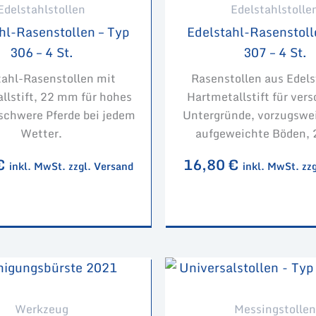
Edelstahlstollen
Edelstahlstolle
hl-Rasenstollen – Typ
Edelstahl-Rasenstoll
306 – 4 St.
307 – 4 St.
tahl-Rasenstollen mit
Rasenstollen aus Edels
llstift, 22 mm für hohes
Hartmetallstift für ver
schwere Pferde bei jedem
Untergründe, vorzugswei
Wetter.
aufgeweichte Böden,
€
16,80
€
inkl. MwSt. zzgl. Versand
inkl. MwSt. zz
Werkzeug
Messingstollen