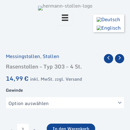
Zum
Inhalt
springen
Messingstollen
,
Stollen
Rasenstollen – Typ 303 – 4 St.
14,99
€
inkl. MwSt. zzgl. Versand
Gewinde
Rasenstollen
-
+
In den Warenkorb