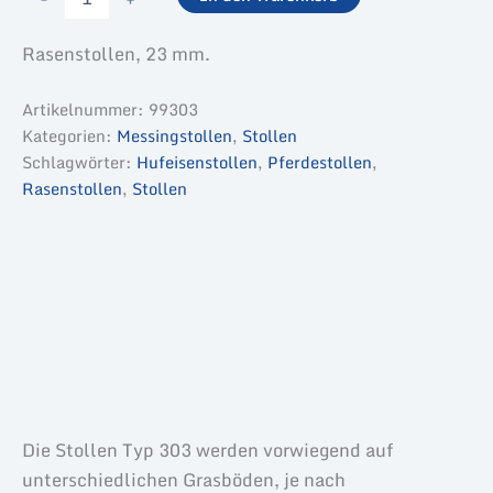
-
Typ
Rasenstollen, 23 mm.
303
-
4
Artikelnummer:
99303
St.
Kategorien:
Messingstollen
,
Stollen
Menge
Schlagwörter:
Hufeisenstollen
,
Pferdestollen
,
Rasenstollen
,
Stollen
Beschreibung
Zusätzliche Informationen
Produktsicherheit
Die Stollen Typ 303 werden vorwiegend auf
unterschiedlichen Grasböden, je nach